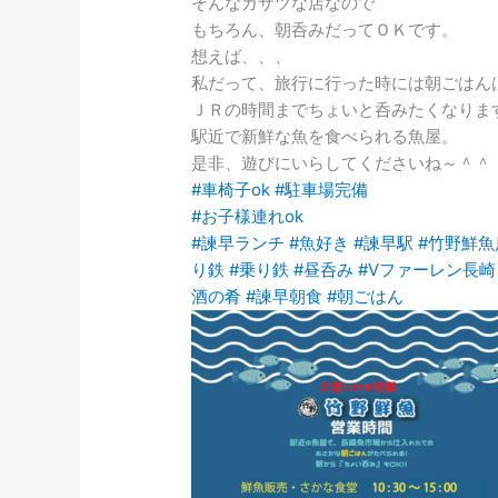
そんなガサツな店なので
もちろん、朝呑みだってＯＫです。
想えば、、、
私だって、旅行に行った時には朝ごはん
ＪＲの時間までちょいと呑みたくなりま
駅近で新鮮な魚を食べられる魚屋。
是非、遊びにいらしてくださいね～＾＾
#車椅子ok
#駐車場完備
#お子様連れok
#諫早ランチ
#魚好き
#諫早駅
#竹野鮮魚
り鉄
#乗り鉄
#昼呑み
#Vファーレン長崎
酒の肴
#諫早朝食
#朝ごはん