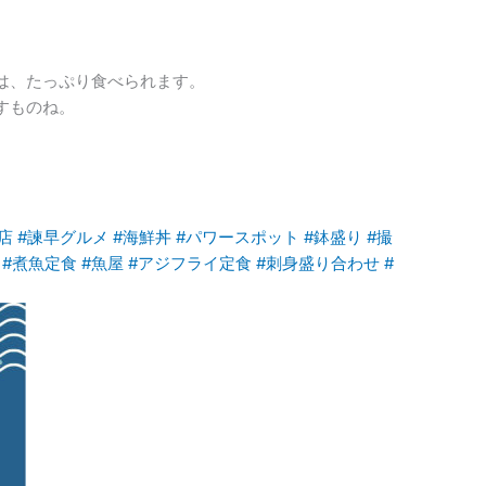
は、たっぷり食べられます。
すものね。
店
#諫早グルメ
#海鮮丼
#パワースポット
#鉢盛り
#撮
#煮魚定食
#魚屋
#アジフライ定食
#刺身盛り合わせ
#