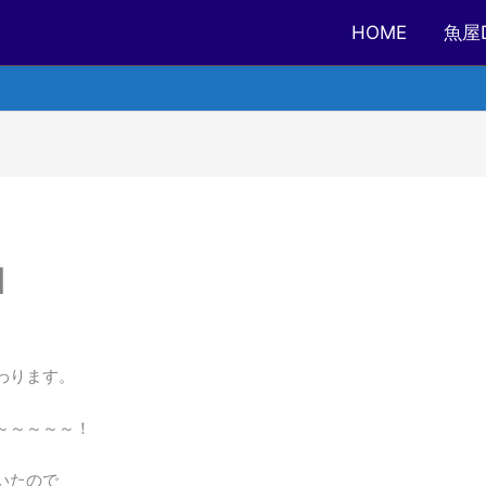
HOME
魚屋
】
わります。
～～～～～！
いたので