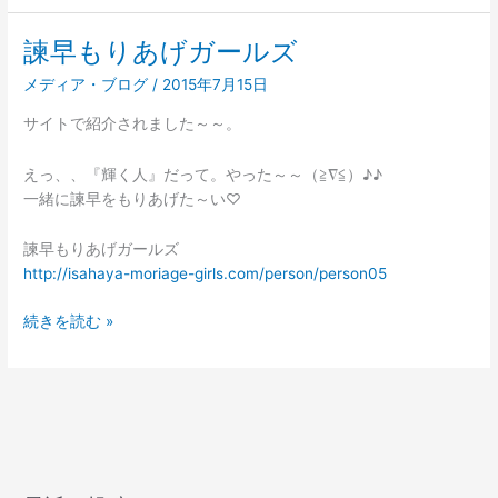
諫早もりあげガールズ
諫
早
メディア・ブログ
/
2015年7月15日
も
り
サイトで紹介されました～～。
あ
げ
えっ、、『輝く人』だって。やった～～（≧∇≦）♪♪
ガ
一緒に諫早をもりあげた～い♡
ー
ル
諫早もりあげガールズ
ズ
http://isahaya-moriage-girls.com/person/person05
続きを読む »