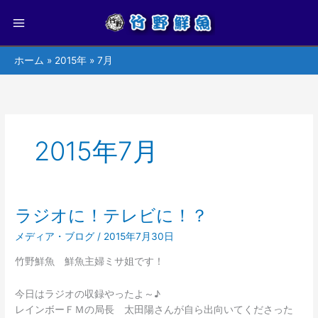
ホーム
2015年
7月
2015年7月
ラジオに！テレビに！？
ラ
ジ
メディア・ブログ
/
2015年7月30日
オ
に！
竹野鮮魚 鮮魚主婦ミサ姐です！
テ
レ
今日はラジオの収録やったよ～♪
ビ
レインボーＦＭの局長 太田陽さんが自ら出向いてくださった