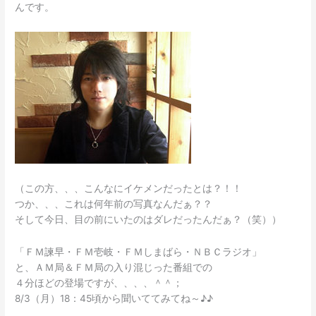
に！？
んです。
（この方、、、こんなにイケメンだったとは？！！
つか、、、これは何年前の写真なんだぁ？？
そして今日、目の前にいたのはダレだったんだぁ？（笑））
「ＦＭ諫早・ＦＭ壱岐・ＦＭしまばら・ＮＢＣラジオ」
と、ＡＭ局＆ＦＭ局の入り混じった番組での
４分ほどの登場ですが、、、、＾＾；
8/3（月）18：45頃から聞いててみてね～♪♪