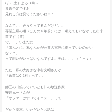
8/8（土）よる８時～
放送予定です♪
見れる方は見てくださいね＾＾
なんて、、色々やってるんだけど。。
専業主婦の頃（ほんの６年前）には、考えてもいなかった出来
事です（笑）
で、、、いまだに
「ほんとに、私なんかが公共の電波に乗っていいのかい
な？？」
って想いがいっぱいなんですよ。実は、、、（＾＾；）
ただ、私の大好きな中村文昭さんが
「返事は0.2秒」って。。
師匠の《笑っていいとも》の放送作家
安達元一さんが
「オファーはすべてイエス！」って・・・
だから基本、いただいたお話は