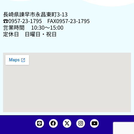
長崎県諫早市永昌東町3-13
☎0957-23-1795 FAX0957-23-1795
営業時間 10:30〜15:00
定休日 日曜日・祝日
L
F
X
I
Y
i
a
-
n
o
n
c
t
s
u