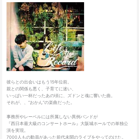
お
か
ん
の
ギ
タ
ー
YOU
君
ラ
イ
ブ
彼らとの出会いはもう15年位前。
in
親との関係も悪く、子育てに迷い、
竹
いっぱい一杯だったあの頃に、ズドンと魂に響いた曲。
野
それが、、“おかん”の楽曲だった。
鮮
魚
事務所やレーベルには所属しない異例バンドが
8/29
『西日本最大級のコンサートホール』大阪城ホールでの単独公
演を実現。
7000人もの動員があった前代未聞のライブをやってのけた。