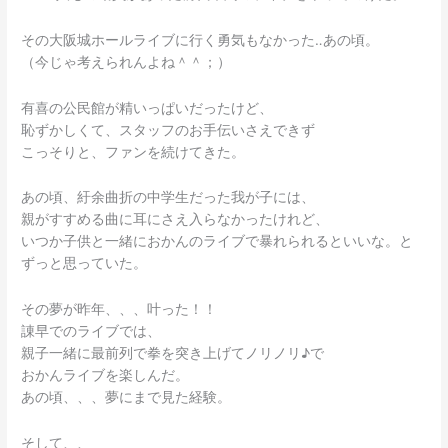
その大阪城ホールライブに行く勇気もなかった‥あの頃。
（今じゃ考えられんよね＾＾；）
有喜の公民館が精いっぱいだったけど、
恥ずかしくて、スタッフのお手伝いさえできず
こっそりと、ファンを続けてきた。
あの頃、紆余曲折の中学生だった我が子には、
親がすすめる曲に耳にさえ入らなかったけれど、
いつか子供と一緒におかんのライブで暴れられるといいな。と
ずっと思っていた。
その夢が昨年、、、叶った！！
諌早でのライブでは、
親子一緒に最前列で拳を突き上げてノリノリ♪で
おかんライブを楽しんだ。
あの頃、、、夢にまで見た経験。
そして、、