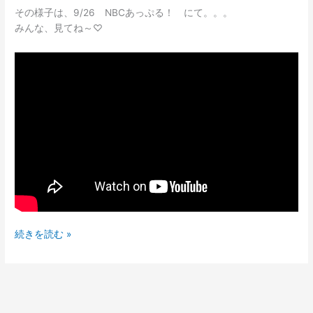
ぷ
その様子は、9/26 NBCあっぷる！ にて。。。
る！
みんな、見てね～♡
に
て
放
映
さ
れ
ま
ー
す
♪
続きを読む »