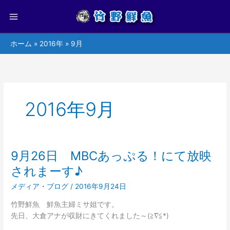
ホーム
2016年
9月
2016年9月
9月26日 MBCあっぷる！にて放映
9
月
されまーす♪
26
メディア・ブログ
/
2016年9月24日
日
MBC
竹野鮮魚 鮮魚主婦ミサ姐です。
あ
先日、大倉アナが収財にきてくれました～(≧∇≦*)
っ