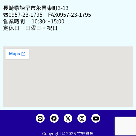
長崎県諫早市永昌東町3-13
☎0957-23-1795 FAX0957-23-1795
営業時間 10:30〜15:00
定休日 日曜日・祝日
L
F
X
I
Y
i
a
-
n
o
n
c
t
s
u
e
e
w
t
t
Copyright © 2026 竹野鮮魚