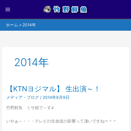
ホーム
2014年
2014年
【KTNヨジマル】 生出演～！
【KTN
ヨ
メディア・ブログ
/
2014年9月9日
ジ
マ
竹野鮮魚 ミサ姐で～す♪
ル】
生
いやぁ～・・・テレビの生放送の影響って凄いですねー＾＾
出