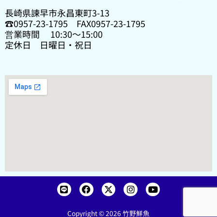
長崎県諫早市永昌東町3-13
☎0957-23-1795 FAX0957-23-1795
営業時間 10:30〜15:00
定休日 日曜日・祝日
L
F
X
I
Y
i
a
-
n
o
n
c
t
s
u
e
e
w
t
t
Copyright © 2026 竹野鮮魚