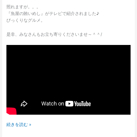
紹
照れますが。。。
介
『魚屋の賄いめし』がテレビで紹介されました♪
♪
びっくりなグルメ。
び
っ
是非、みなさんもお立ち寄りくださいませ～＾＾/
く
り
な
グ
ル
メ
続きを読む »