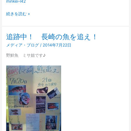
minkei-l42
続きを読む »
追跡中！ 長崎の魚を追え！
追
跡
メディア・ブログ
/
2014年7月22日
中！
長
野鮮魚 ミサ姐です♪
崎
の
魚
を
追
え！