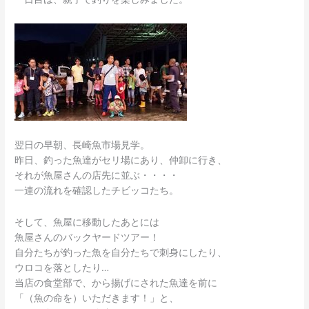
翌日の早朝、長崎魚市場見学。
昨日、釣った魚達がセリ場にあり、仲卸に行き、
それが魚屋さんの店先に並ぶ・・・・
一連の流れを確認したチビッコたち。
そして、魚屋に移動したあとには
魚屋さんのバックヤードツアー！
自分たちが釣った魚を自分たちで刺身にしたり、
ウロコを落としたり…
当店の食堂部で、から揚げにされた魚達を前に
「（魚の命を）いただきます！」と、