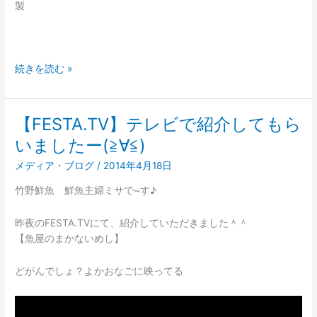
製
続きを読む »
【FESTA.TV】テレビで紹介してもら
【FESTA.TV】
テ
いましたー(≧∀≦)
レ
メディア・ブログ
/
2014年4月18日
ビ
で
竹野鮮魚 鮮魚主婦ミサで~す♪
紹
介
昨夜のFESTA.TVにて、紹介していただきました＾＾
し
【魚屋のまかないめし】
て
も
どがんでしょ？よかおなごに映ってる
ら
い
ま