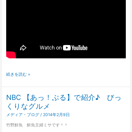
し
た
ー
(≧∀≦)
続きを読む »
NBC 【あっ！ぷる】で紹介♪ びっ
NBC
【あ
くりなグルメ
っ！
メディア・ブログ
/
2014年2月9日
ぷ
る】
竹野鮮魚 鮮魚主婦ミサです＾＾
で