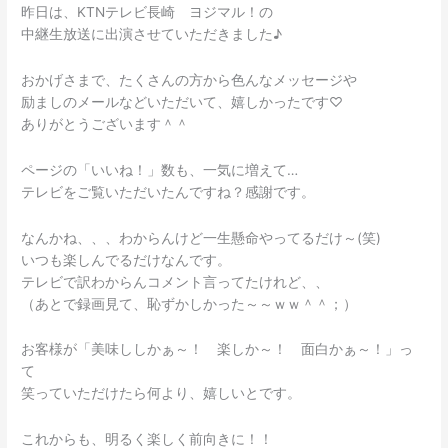
演
昨日は、KTNテレビ長崎 ヨジマル！の
～！
中継生放送に出演させていただきました♪
おかげさまで、たくさんの方から色んなメッセージや
励ましのメールなどいただいて、嬉しかったです♡
ありがとうございます＾＾
ページの「いいね！」数も、一気に増えて…
テレビをご覧いただいたんですね？感謝です。
なんかね、、、わからんけど一生懸命やってるだけ～(笑)
いつも楽しんでるだけなんです。
テレビで訳わからんコメント言ってたけれど、、
（あとで録画見て、恥ずかしかった～～ｗｗ＾＾；）
お客様が「美味ししかぁ～！ 楽しか～！ 面白かぁ～！」っ
て
笑っていただけたら何より、嬉しいとです。
これからも、明るく楽しく前向きに！！