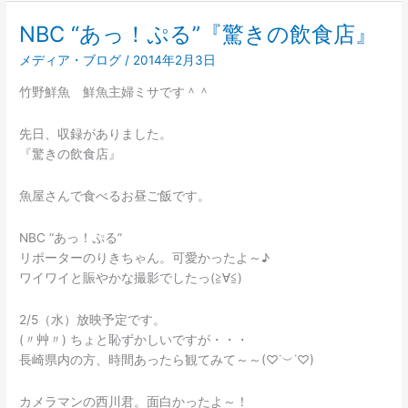
NBC “あっ！ぷる”『驚きの飲食店』
NBC
“あ
メディア・ブログ
/
2014年2月3日
っ！
ぷ
竹野鮮魚 鮮魚主婦ミサです＾＾
る”『驚
き
先日、収録がありました。
の
『驚きの飲食店』
飲
食
魚屋さんで食べるお昼ご飯です。
店』
NBC “あっ！ぷる”
リポーターのりきちゃん。可愛かったよ～♪
ワイワイと賑やかな撮影でしたっ(≧∀≦)
2/5（水）放映予定です。
(〃艸〃) ちょと恥ずかしいですが・・・
長崎県内の方、時間あったら観てみて～～(♡˙︶˙♡)
カメラマンの西川君。面白かったよ～！