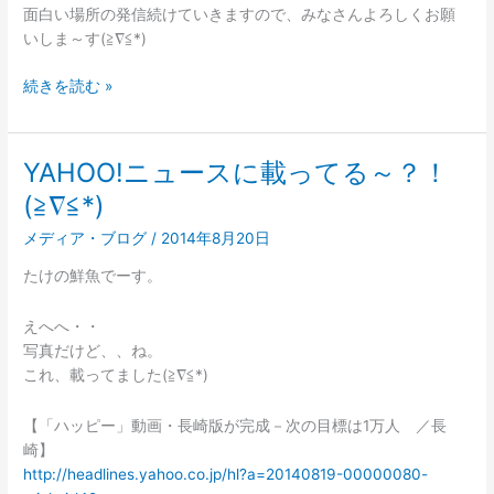
面白い場所の発信続けていきますので、みなさんよろしくお願
いしま～す(≧∇≦*)
続きを読む »
YAHOO!ニュースに載ってる～？！
YAHOO!
ニ
(≧∇≦*)
ュ
メディア・ブログ
/
2014年8月20日
ー
ス
たけの鮮魚でーす。
に
載
えへへ・・
っ
写真だけど、、ね。
て
これ、載ってました(≧∇≦*)
る
～？！
【「ハッピー」動画・長崎版が完成－次の目標は1万人 ／長
(≧∇≦*)
崎】
http://headlines.yahoo.co.jp/hl?a=20140819-00000080-