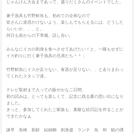
じゃんけん大会まであって、盛りだくさんのイベントでした。
兼子漁具も竹野鮮魚も、初めての企画なので
皆さんに迷惑かけないよう、楽しんでもらえるには、どうした
らいいか、、、と。
何日も前からの下準備。話し合い。
みんなにイカの刺身を食べさせてあげたい！と、一睡もせずに
イカ釣りに行く兼子漁具の兄弟たち＾＾；
竹野鮮魚にイスが足りない、食器が足りない、、と走りまわっ
てくれたスタッフ達。
テレビ取材まで入っての賑やかな二日間。
初の試みは、とっても楽しくて、記念に残る夏の思い出になり
ました。
きっと、参加してくれたご家族も、素敵な絵日記を作ることが
できたかなぁ
諫早 長崎 新鮮 結納鯛 刺身盛 ランチ 魚 和 鯖の燻