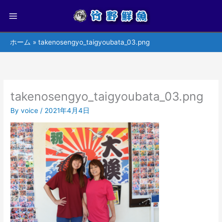
ホーム
takenosengyo_taigyoubata_03.png
takenosengyo_taigyoubata_03.png
By
voice
/
2021年4月4日