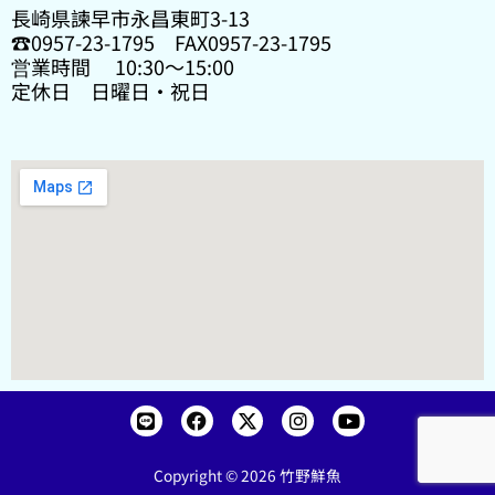
長崎県諫早市永昌東町3-13
☎0957-23-1795 FAX0957-23-1795
営業時間 10:30〜15:00
定休日 日曜日・祝日
L
F
X
I
Y
i
a
-
n
o
n
c
t
s
u
e
e
w
t
t
Copyright © 2026 竹野鮮魚
b
i
a
u