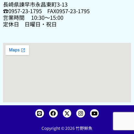
長崎県諫早市永昌東町3-13
☎0957-23-1795 FAX0957-23-1795
営業時間 10:30〜15:00
定休日 日曜日・祝日
L
F
X
I
Y
i
a
-
n
o
n
c
t
s
u
e
e
w
t
t
Copyright © 2026 竹野鮮魚
b
i
a
u