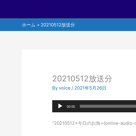
ホーム
20210512放送分
20210512放送分
By
voice
/
2021年5月26日
音
00:00
声
プ
“20210512+今日のお魚+(online-audio-c
レ
ー