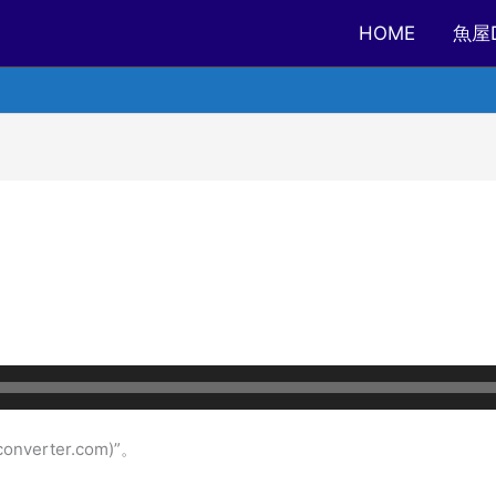
HOME
魚屋
onverter.com)”。